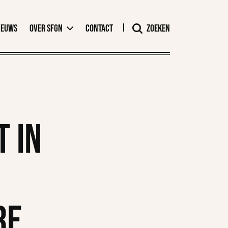
ieuws
Over SFGN
Contact
Zoeken
t in
re