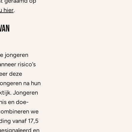
st geraamd op
u hier
.
 van
ie jongeren
nneer risico’s
eer deze
jongeren na hun
ktijk. Jongeren
nis en doe-
 combineren we
ding vanaf 17,5
gesignaleerd en