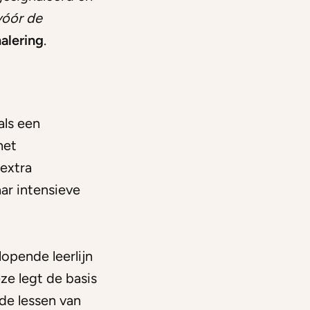
vóór de
nalering
.
als een
het
 extra
ar intensieve
opende leerlijn
ze legt de basis
 de lessen van