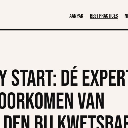
Aanpak
Best practices
N
 Start: dé exper
voorkomen van
lden bij kwetsba