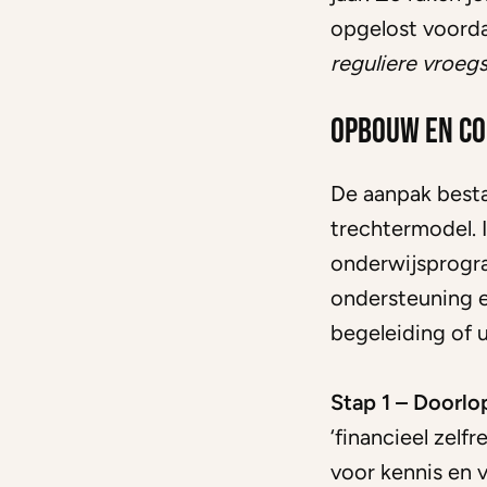
opgelost voord
reguliere vroegs
Opbouw en c
De aanpak besta
trechtermodel. 
onderwijsprogr
ondersteuning e
begeleiding of u
Stap 1 – Doorlo
‘financieel zelf
voor kennis en v