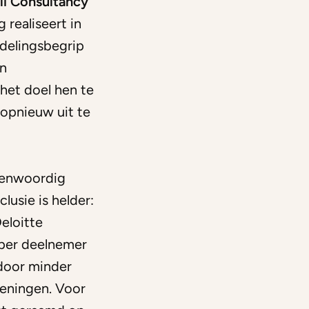
lli Consultancy
 realiseert in
ndelingsbegrip
n
het doel hen te
 opnieuw uit te
genwoordig
lusie is helder:
eloitte
per deelnemer
 door minder
ieningen. Voor