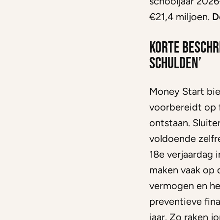
schooljaar 202
€21,4 miljoen.
D
Korte beschri
schulden’
Money Start bie
voorbereidt op f
ontstaan. Sluit
voldoende zelfr
18e verjaardag i
maken vaak op d
vermogen en he
preventieve fina
jaar. Zo raken j