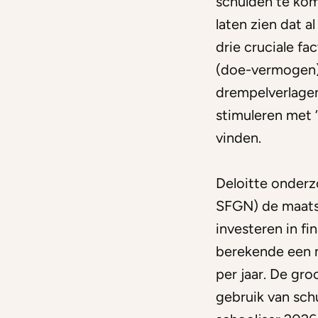
schulden te ko
laten zien dat a
drie cruciale fa
(doe-vermogen) 
drempelverlage
stimuleren met ‘
vinden.
Deloitte onder
SFGN) de maatsch
investeren in fi
berekende een 
per jaar. De gr
gebruik van sch