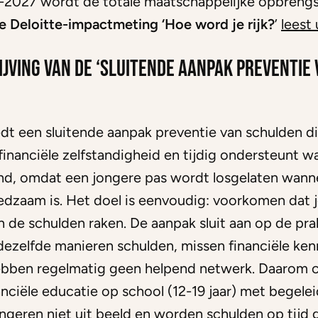
6-2027 wordt de totale maatschappelijke opbreng
e Deloitte-impactmeting ‘Hoe word je rijk?
’
leest 
jving van de ‘sluitende aanpak preventie
dt een sluitende aanpak preventie van schulden d
inanciële zelfstandigheid en tijdig ondersteunt wa
end, omdat een jongere pas wordt losgelaten wann
edzaam is. Het doel is eenvoudig: voorkomen dat 
n de schulden raken. De aanpak sluit aan op de pra
ezelfde manieren schulden, missen financiële ken
bben regelmatig geen helpend netwerk. Daarom
nciële educatie op school (12-19 jaar) met begelei
ongeren niet uit beeld en worden schulden op tijd 