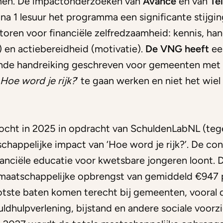
men. De impactonderzoeken van
Avance
en van
Te
l na 1 lesuur het programma een significante stijging
ctoren voor financiële zelfredzaamheid: kennis, ha
en actiebereidheid (motivatie).
De VNG heeft
ee
nde handreiking geschreven voor gemeenten met 
Hoe word je rijk?
’ te gaan werken en niet het wiel
zocht in 2025 in opdracht van SchuldenLabNL (te
appelijke impact van ‘Hoe word je rijk?’. De conc
nanciële educatie voor kwetsbare jongeren loont. D
maatschappelijke opbrengst van gemiddeld €947 
ootste baten komen terecht bij gemeenten, vooral
uldhulpverlening, bijstand en andere sociale voorz