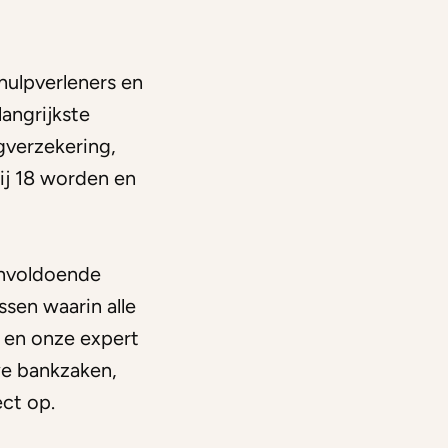
dhulpverleners en
angrijkste
gverzekering,
zij 18 worden en
onvoldoende
sen waarin alle
 en onze expert
we bankzaken,
ct op.