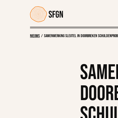
Verder naar navigatie
Ga naar hoofdinhoud
Footer
Nieuws
Samenwerking sleutel in doorbreken schuldenprob
Same
door
schu