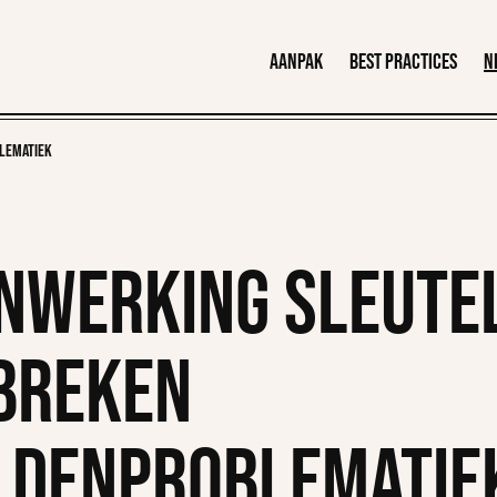
Aanpak
Best practices
N
lematiek
nwerking sleutel
breken
ldenproblematie