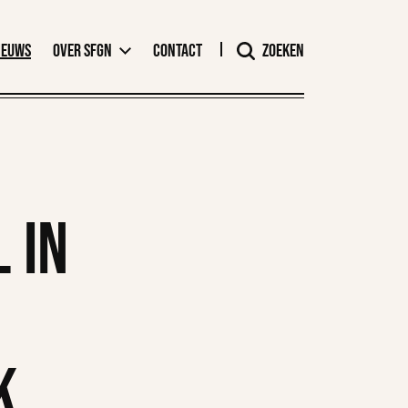
ieuws
Over SFGN
Contact
Zoeken
 in
k